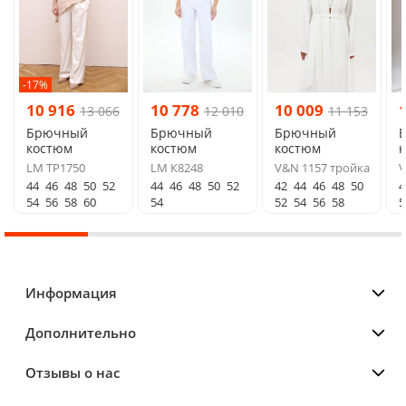
-17%
10 916
10 778
10 009
13 066
12 010
11 153
Брючный
Брючный
Брючный
костюм
костюм
костюм
LM TP1750
LM К8248
V&N 1157 тройка
V
44
46
48
50
52
44
46
48
50
52
42
44
46
48
50
4
54
56
58
60
54
52
54
56
58
5
Информация
Дополнительно
Отзывы о нас