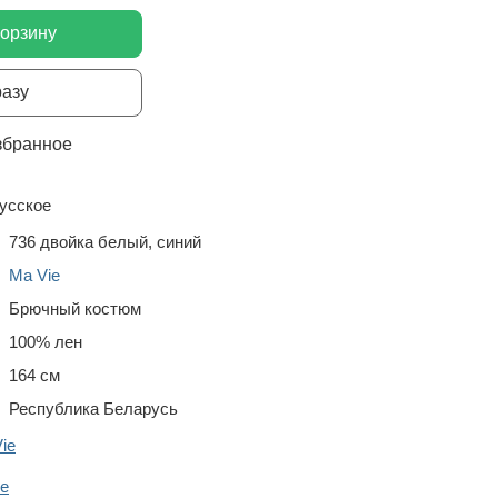
корзину
разу
збранное
усское
736 двойка белый, синий
Ma Vie
Брючный костюм
100% лен
164 см
Республика Беларусь
ie
e