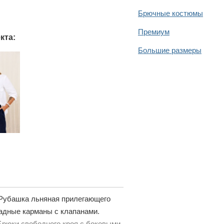
Брючные костюмы
Премиум
кта:
Большие размеры
 Рубашка льняная прилегающего
ладные карманы с клапанами.
. Брюки свободного кроя с боковыми