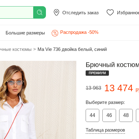
Отследить заказ
Избранно
Распродажа -50%
Большие размеры
чные костюмы
>
Ma Vie 736 двойка белый, синий
Брючный костюм 
ПРЕМИУМ
13 474
13 963
р
Выберите размер:
44
46
48
Таблица размеров