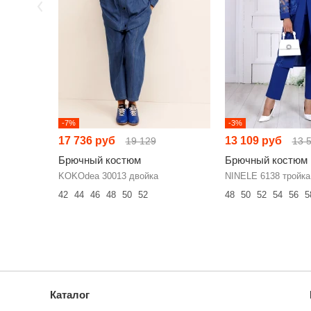
-7%
-3%
17 736 руб
13 109 руб
19 129
13 
Брючный костюм
Брючный костюм
KOKOdea 30013 двойка
NINELE 6138 тройка
42
44
46
48
50
52
48
50
52
54
56
5
Каталог