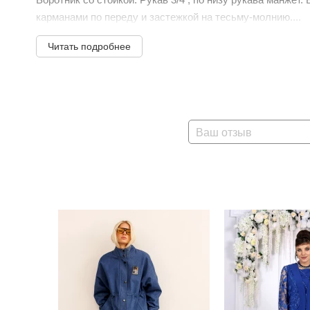
карманами по переду и застежкой на тесьму-молнию....
Читать подробнее
Ваш отзыв