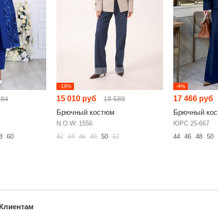
-19%
-4%
15 010 руб
17 466 руб
584
18 589
Брючный костюм
Брючный ко
N.O.W. 1556
ЮРС 25-667
8
60
42
44
46
48
50
52
44
46
48
50
Клиентам