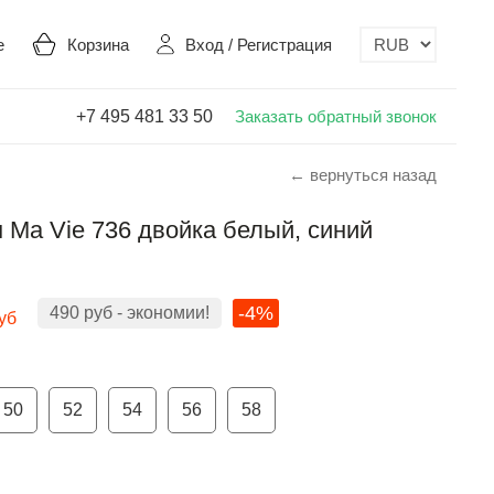
е
Корзина
Вход
/
Регистрация
+7 495 481 33 50
Заказать обратный звонок
← вернуться назад
Ma Vie 736 двойка белый, синий
-4%
490
руб
- экономии!
уб
50
52
54
56
58