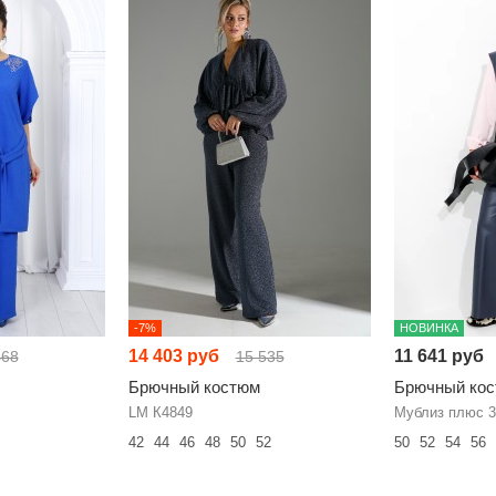
-7%
НОВИНКА
14 403 руб
11 641 руб
468
15 535
Брючный костюм
Брючный ко
LM К4849
Мублиз плюс 3
42
44
46
48
50
52
50
52
54
56