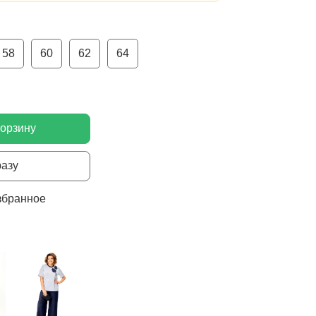
58
60
62
64
корзину
разу
збранное