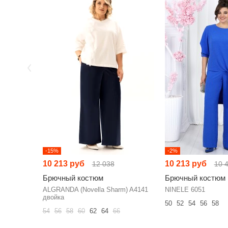
-15%
-2%
10 213 руб
10 213 руб
12 038
10 
Брючный костюм
Брючный костюм
ALGRANDA (Novella Sharm) A4141
NINELE 6051
двойка
50
52
54
56
58
54
56
58
60
62
64
66