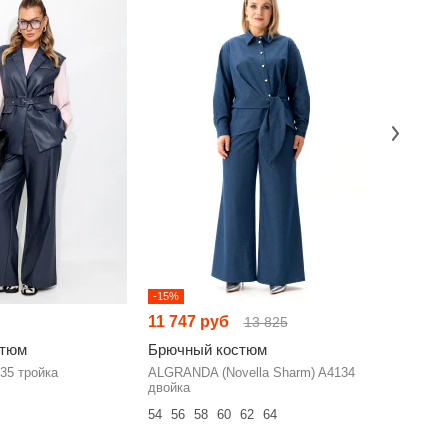
-15%
-2%
11 747 руб
11 511 
13 825
стюм
Брючный костюм
Брючный
35 тройка
ALGRANDA (Novella Sharm) A4134
Euromoda
двойка
44
46
48
54
56
58
60
62
64