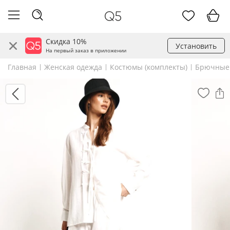
Скидка 10%
Установить
На первый заказ в приложении
Главная
Женская одежда
Костюмы (комплекты)
Брючные