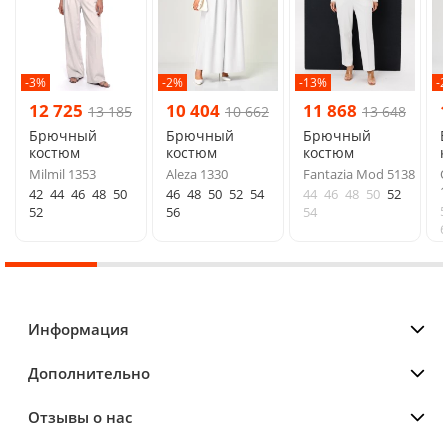
-3%
-2%
-13%
-
12 725
10 404
11 868
13 185
10 662
13 648
Брючный
Брючный
Брючный
костюм
костюм
костюм
Milmil 1353
Aleza 1330
Fantazia Mod 5138
О
1
42
44
46
48
50
46
48
50
52
54
44
46
48
50
52
5
52
56
54
6
Информация
Дополнительно
Отзывы о нас