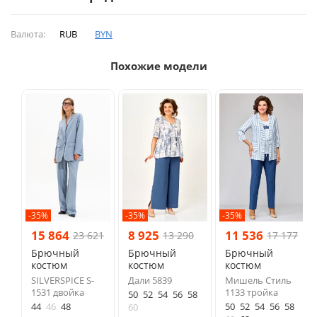
Валюта:
RUB
BYN
Похожие модели
-35%
-35%
-35%
15 864
8 925
11 536
23 621
13 290
17 177
Брючный
Брючный
Брючный
костюм
костюм
костюм
SILVERSPICE S-
Дали 5839
Мишель Стиль
1531 двойка
1133 тройка
50
52
54
56
58
44
46
48
50
52
54
56
58
60