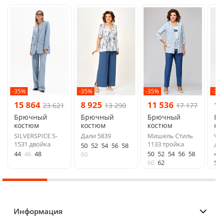
-35%
-35%
-35%
-
15 864
8 925
11 536
23 621
13 290
17 177
Брючный
Брючный
Брючный
костюм
костюм
костюм
SILVERSPICE S-
Дали 5839
Мишель Стиль
V
1531 двойка
1133 тройка
д
50
52
54
56
58
44
46
48
50
52
54
56
58
4
60
60
62
5
Информация