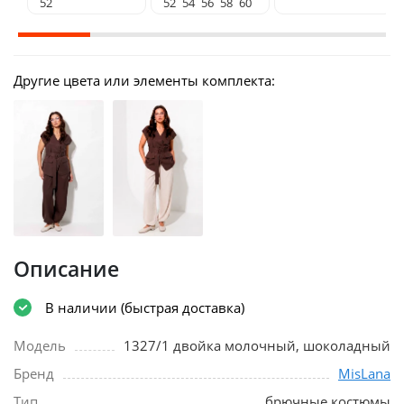
52
52
54
56
58
60
Другие цвета или элементы комплекта:
Описание
В наличии (быстрая доставка)
Модель
1327/1 двойка молочный, шоколадный
Бренд
MisLana
Тип
брючные костюмы