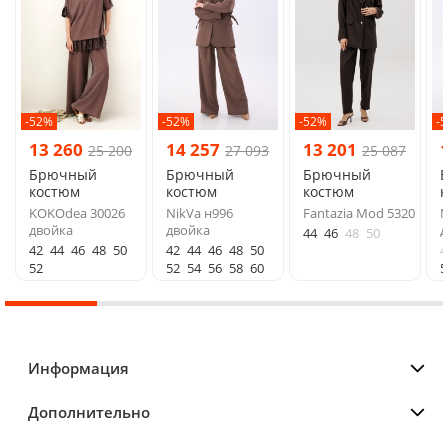
-52%
-52%
-52%
-
13 260
14 257
13 201
25 200
27 093
25 087
Брючный
Брючный
Брючный
костюм
костюм
костюм
KOKOdea 30026
NikVa н996
Fantazia Mod 5320
N
двойка
двойка
д
44
46
48
50
42
44
46
48
50
42
44
46
48
50
4
52
52
54
56
58
60
5
Информация
Дополнительно