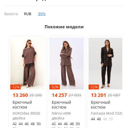
Валюта:
RUB
BYN
Похожие модели
-52%
-52%
-52%
13 260
14 257
13 201
25 200
27 093
25 087
Брючный
Брючный
Брючный
костюм
костюм
костюм
KOKOdea 30026
NikVa н996
Fantazia Mod 5320
двойка
двойка
44
46
48
50
42
44
46
48
50
42
44
46
48
50