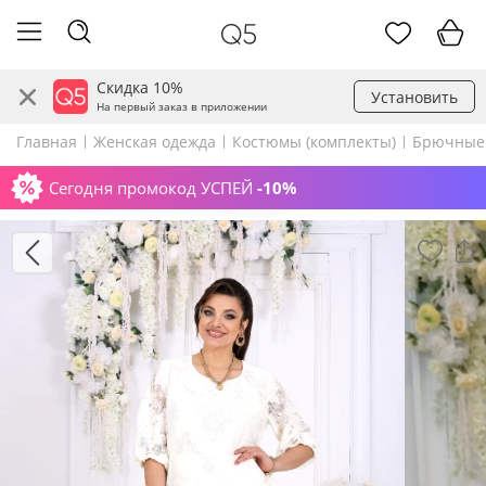
Скидка 10%
Установить
На первый заказ в приложении
Главная
Женская одежда
Костюмы (комплекты)
Брючные
Сегодня промокод УСПЕЙ
-10%