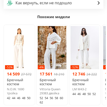
Как вернуть, если не подошло
Похожие модели
-52%
-4%
-52%
-
14 509
17 561
12 746
27 572
18 210
24 222
Брючный
Брючный
Брючный
костюм
костюм
костюм
N.O.W. 1690
Vittoria Queen
LM М43-2
N
тройка
29383 двойка
т
44
46
48
50
52
42
44
46
48
50
52
54
56
58
60
5
62