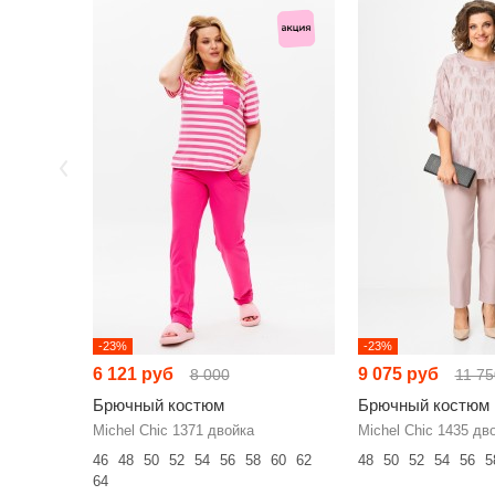
-23%
-23%
6 121 руб
9 075 руб
8 000
11 75
Брючный костюм
Брючный костюм
Michel Chic 1371 двойка
Michel Chic 1435 дв
46
48
50
52
54
56
58
60
62
48
50
52
54
56
5
64