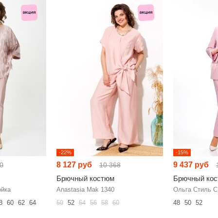
-22%
-15%
8 127 руб
9 437 руб
0
10 368
Брючный костюм
Брючный ко
ойка
Anastasia Mak 1340
Ольга Стиль С
8
60
62
64
50
52
54
56
58
60
48
50
52