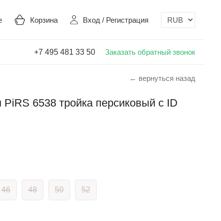
е
Корзина
Вход
/
Регистрация
+7 495 481 33 50
Заказать обратный звонок
← вернуться назад
PiRS 6538 тройка персиковый с ID
46
48
50
52