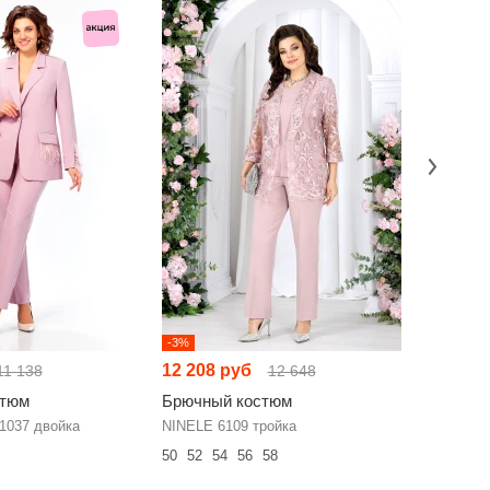
-3%
НОВИНКА
12 208 руб
12 119 
11 138
12 648
стюм
Брючный костюм
Брючный
1037 двойка
NINELE 6109 тройка
V&N 1172
50
52
54
56
58
42
44
46