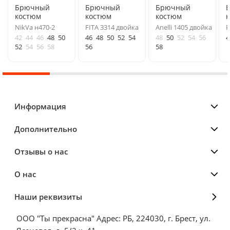
Брючный
Брючный
Брючный
костюм
костюм
костюм
NikVa н470-2
FITA 3314 двойка
Anelli 1405 двойка
P
42
44
46
48
50
46
48
50
52
54
48
50
52
54
56
4
52
54
56
58
56
58
Информация
Дополнительно
Отзывы о нас
О нас
Наши реквизиты
ООО "Ты прекрасна" Адрес: РБ, 224030, г. Брест, ул.