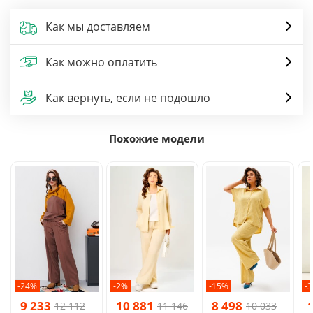
Как мы доставляем
Как можно оплатить
Как вернуть, если не подошло
Похожие модели
-24%
-2%
-15%
-
9 233
10 881
8 498
12 112
11 146
10 033