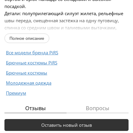
посадкой.
Детали: полуприлегающий силуэт жилета, рельефные
швы переда, смещённая застёжка на одну пуговицу,
спинка со средним швом и талиевыми вытачками,
рукав-«крыло», пиджачный воротник,...
Полное описание
Все модели бренда PiRS
Брючные костюмы PiRS
Брючные костюмы
Молодежная одежда
Премиум
Отзывы
Вопросы
Оставить новый отзыв