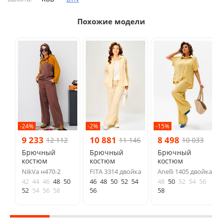
Похожие модели
-24%
-2%
-15%
9 233
10 881
8 498
12 112
11 146
10 033
Брючный
Брючный
Брючный
костюм
костюм
костюм
NikVa н470-2
FITA 3314 двойка
Anelli 1405 двойка
42
44
46
48
50
46
48
50
52
54
48
50
52
54
56
52
54
56
58
56
58