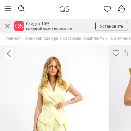
Скидка 10%
Установить
На первый заказ в приложении
Главная
Женская одежда
Костюмы (комплекты)
Брючные