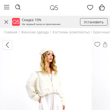
Скидка 10%
Установить
На первый заказ в приложении
Главная
Женская одежда
Костюмы (комплекты)
Брючные