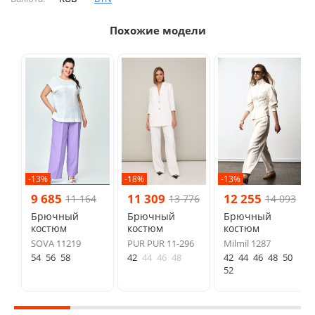
Похожие модели
-13%
-18%
-13%
9 685
11 309
12 255
11 164
13 776
14 093
Брючный
Брючный
Брючный
костюм
костюм
костюм
SOVA 11219
PUR PUR 11-296
Milmil 1287
54
56
58
42
44
46
48
42
44
46
48
50
52