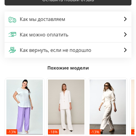
Как мы доставляем
Как можно оплатить
Как вернуть, если не подошло
Похожие модели
-13%
-18%
-13%
-