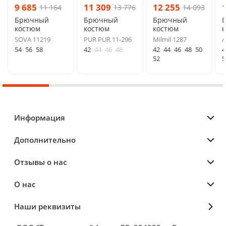
9 685
11 309
12 255
11 164
13 776
14 093
Брючный
Брючный
Брючный
костюм
костюм
костюм
SOVA 11219
PUR PUR 11-296
Milmil 1287
A
54
56
58
42
44
46
48
42
44
46
48
50
4
52
5
Информация
Дополнительно
Отзывы о нас
О нас
Наши реквизиты