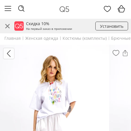
Скидка 10%
Установить
На первый заказ в приложении
Главная
Женская одежда
Костюмы (комплекты)
Брючные