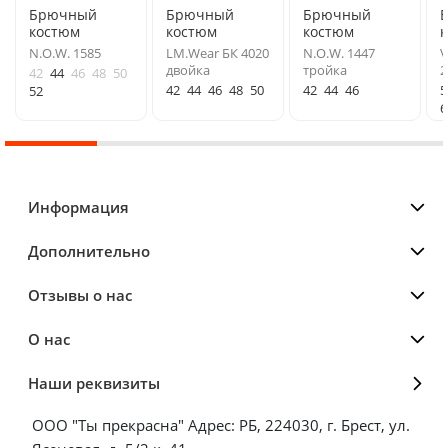
Брючный
Брючный
Брючный
костюм
костюм
костюм
N.O.W. 1585
LM.Wear БК 4020
N.O.W. 1447
V
двойка
тройка
2
42
44
46
48
50
42
44
46
48
50
42
44
46
5
52
6
Информация
Дополнительно
Отзывы о нас
О нас
Наши реквизиты
ООО "Ты прекрасна" Адрес: РБ, 224030, г. Брест, ул.