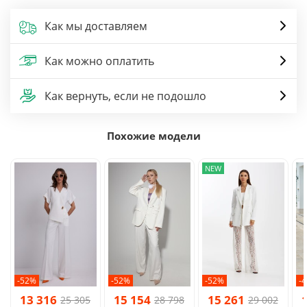
Как мы доставляем
Как можно оплатить
Как вернуть, если не подошло
Похожие модели
NEW
-52%
-52%
-52%
-
13 316
15 154
15 261
25 305
28 798
29 002