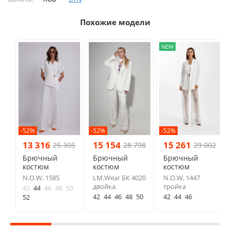
Похожие модели
NEW
-52%
-52%
-52%
13 316
15 154
15 261
25 305
28 798
29 002
Брючный
Брючный
Брючный
костюм
костюм
костюм
N.O.W. 1585
LM.Wear БК 4020
N.O.W. 1447
двойка
тройка
42
44
46
48
50
42
44
46
48
50
42
44
46
52