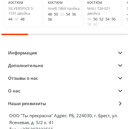
костюм
костюм
костюм
SILVERSPICE S-
Anelli 1869 тройка
MALI 724-021
N
1531 двойка
двойка
48
50
52
54
56
4
44
46
48
48
50
52
54
56
58
5
58
60
Информация
Дополнительно
Отзывы о нас
О нас
Наши реквизиты
ООО "Ты прекрасна" Адрес: РБ, 224030, г. Брест, ул.
Ясеневая, д. 5/2 к. 41