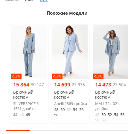
Похожие модели
-52%
-52%
-52%
15 864
14 699
14 473
30 147
27 935
27 504
Брючный
Брючный
Брючный
костюм
костюм
костюм
SILVERSPICE S-
Anelli 1869 тройка
MALI 724-021
1531 двойка
двойка
48
50
52
54
56
44
46
48
48
50
52
54
56
58
58
60