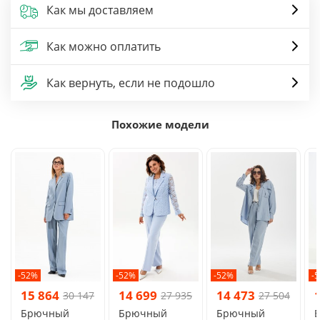
Как мы доставляем
Как можно оплатить
Как вернуть, если не подошло
Похожие модели
-52%
-52%
-52%
-
15 864
14 699
14 473
30 147
27 935
27 504
Брючный
Брючный
Брючный