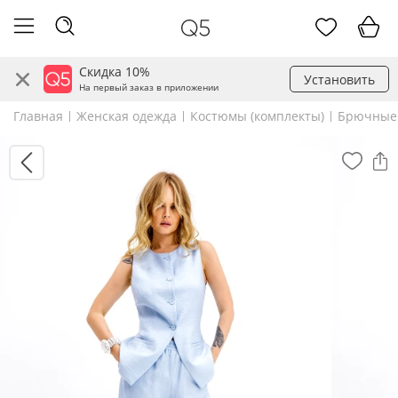
Скидка 10%
Установить
На первый заказ в приложении
Главная
Женская одежда
Костюмы (комплекты)
Брючные