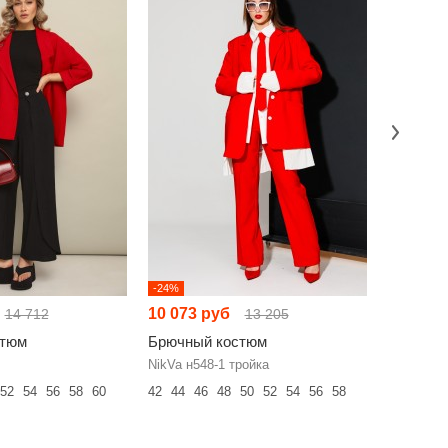
-24%
-18%
10 073 руб
9 213 р
14 712
13 205
стюм
Брючный костюм
Брючный
NikVa н548-1 тройка
Swallow 6
52
54
56
58
60
42
44
46
48
50
52
54
56
58
52
54
56