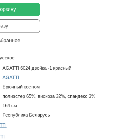
корзину
разу
збранное
усское
AGATTI 6024 двойка -1 красный
AGATTI
Брючный костюм
полиэстер 65%, вискоза 32%, спандекс 3%
164 см
Республика Беларусь
TTI
TI