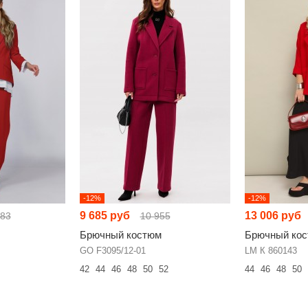
-12%
-12%
9 685 руб
13 006 руб
483
10 955
Брючный костюм
Брючный ко
GO F3095/12-01
LM К 860143
42
44
46
48
50
52
44
46
48
50