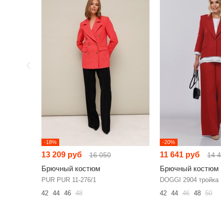
-18%
-20%
13 209 руб
11 641 руб
16 050
14 
Брючный костюм
Брючный костюм
PUR PUR 11-276/1
DOGGI 2904 тройка
42
44
46
48
42
44
46
48
50