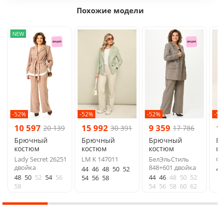
Похожие модели
NEW
-52%
-52%
-52%
-
10 597
15 992
9 359
20 139
30 391
17 786
Брючный
Брючный
Брючный
костюм
костюм
костюм
Lady Secret 26251
LM К 147011
БелЭльСтиль
G
двойка
848+601 двойка
44
46
48
50
52
4
48
50
52
54
56
44
46
48
50
52
54
56
58
58
54
56
58
60
62