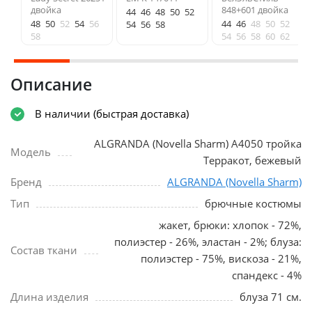
двойка
848+601 двойка
44
46
48
50
52
48
50
52
54
56
44
46
48
50
52
54
56
58
58
54
56
58
60
62
Описание
В наличии (быстрая доставка)
ALGRANDA (Novella Sharm) A4050 тройка
Модель
Терракот, бежевый
Бренд
ALGRANDA (Novella Sharm)
Тип
брючные костюмы
жакет, брюки: хлопок - 72%,
полиэстер - 26%, эластан - 2%; блуза:
Состав ткани
полиэстер - 75%, вискоза - 21%,
спандекс - 4%
Длина изделия
блуза 71 см.