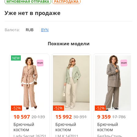
МГНОВЕННАЯ ОТПРАВКА
РАСПРОДАЖА
Уже нет в продаже
Валюта:
RUB
BYN
Похожие модели
NEW
-52%
-52%
-52%
10 597
15 992
9 359
20 139
30 391
17 786
Брючный
Брючный
Брючный
костюм
костюм
костюм
Lady Secret 26251
LM К 147011
БелЭльСтиль