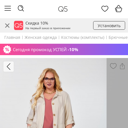
Скидка 10%
Установить
На первый заказ в приложении
Главная
Женская одежда
Костюмы (комплекты)
Брючные
Сегодня промокод УСПЕЙ
-10%