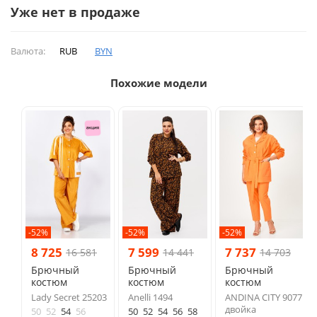
Уже нет в продаже
Валюта:
RUB
BYN
Похожие модели
-52%
-52%
-52%
8 725
7 599
7 737
16 581
14 441
14 703
Брючный
Брючный
Брючный
костюм
костюм
костюм
Lady Secret 25203
Anelli 1494
ANDINA CITY 9077
двойка
50
52
54
56
50
52
54
56
58