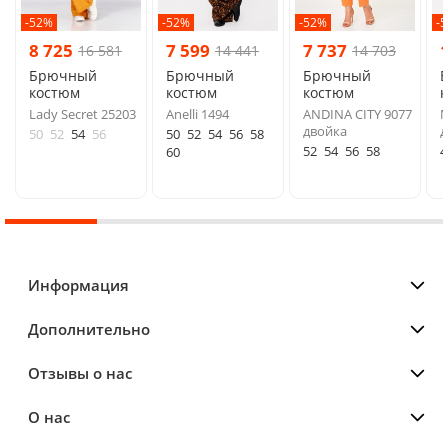
-52%
-52%
-52%
-
8 725
7 599
7 737
16 581
14 441
14 703
Брючный
Брючный
Брючный
костюм
костюм
костюм
Lady Secret 25203
Anelli 1494
ANDINA CITY 9077
M
двойка
д
50
52
54
56
50
52
54
56
58
52
54
56
58
4
60
Информация
Дополнительно
Отзывы о нас
О нас