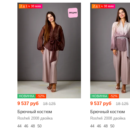
2 д 1 ч 38 мин
2 д 1 ч 38 мин
НОВИНКА
-52%
НОВИНКА
-52%
9 537 руб
9 537 руб
18 125
18 125
Брючный костюм
Брючный костюм
Rosheli 2008 двойка
Rosheli 2008 двойка
44
46
48
50
44
46
48
50