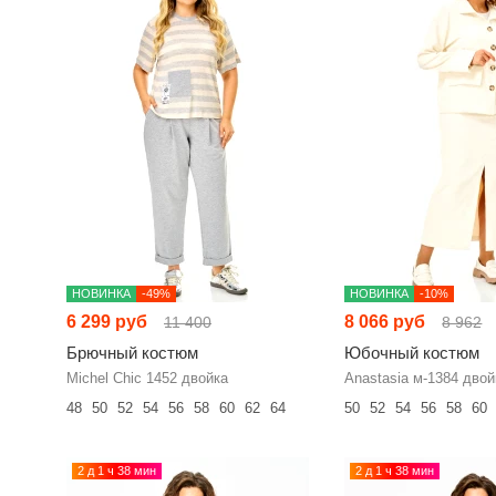
НОВИНКА
-49%
НОВИНКА
-10%
6 299 руб
8 066 руб
11 400
8 962
Брючный костюм
Юбочный костюм
Michel Chic 1452 двойка
Anastasia м-1384 двой
48
50
52
54
56
58
60
62
64
50
52
54
56
58
60
2 д 1 ч 38 мин
2 д 1 ч 38 мин