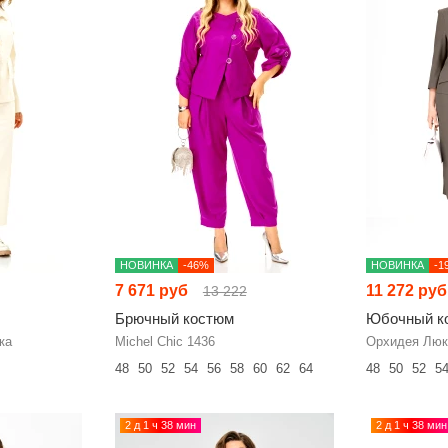
НОВИНКА
-46%
НОВИНКА
-1
7 671 руб
11 272 руб
13 222
Брючный костюм
Юбочный к
ка
Michel Chic 1436
Орхидея Люк
48
50
52
54
56
58
60
62
64
48
50
52
5
2 д 1 ч 38 мин
2 д 1 ч 38 мин