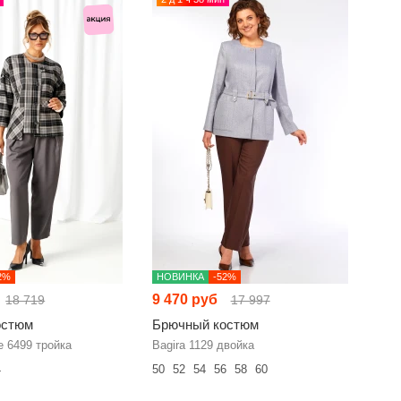
2%
НОВИНКА
-52%
9 470 руб
18 719
17 997
остюм
Брючный костюм
e 6499 тройка
Bagira 1129 двойка
4
50
52
54
56
58
60