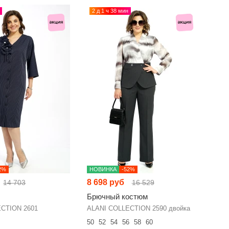
2 д 1 ч 38 мин
2%
НОВИНКА
-52%
8 698 руб
14 703
16 529
Брючный костюм
CTION 2601
ALANI COLLECTION 2590 двойка
50
52
54
56
58
60