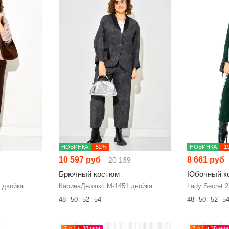
НОВИНКА
-52%
НОВИНКА
-1
10 597 руб
8 661 руб
20 139
Брючный костюм
Юбочный к
 двойка
КаринаДелюкс М-1451 двойка
Lady Secret 
48
50
52
54
48
50
52
5
2 д 1 ч 38 мин
2 д 1 ч 38 мин