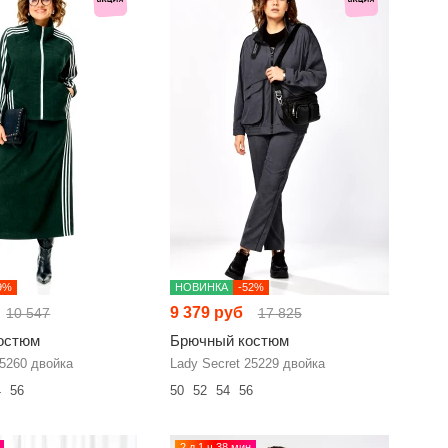
9%
НОВИНКА
-52%
9 379 руб
10 547
17 825
остюм
Брючный костюм
25260 двойка
Lady Secret 25229 двойка
4
56
50
52
54
56
2 д 1 ч 38 мин