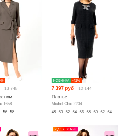
9%
НОВИНКА
-42%
7 397 руб
13 745
12 144
остюм
Платье
с 1658
Michel Chic 2204
4
56
58
48
50
52
54
56
58
60
62
64
2 д 1 ч 38 мин