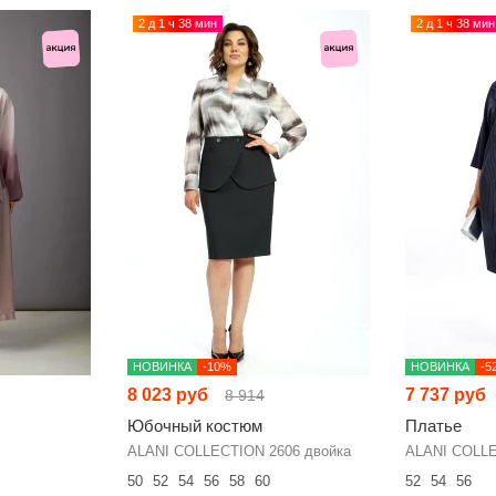
2 д 1 ч 38 мин
2 д 1 ч 38 мин
НОВИНКА
-10%
НОВИНКА
-5
8 023 руб
7 737 руб
8 914
Юбочный костюм
Платье
ALANI COLLECTION 2606 двойка
ALANI COLLE
50
52
54
56
58
60
52
54
56