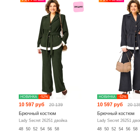
НОВИНКА
-52%
НОВИНКА
-52%
10 597 руб
10 597 руб
20 139
20 13
Брючный костюм
Брючный костюм
Lady Secret 26251 двойка
Lady Secret 26251 дво
48
50
52
54
56
58
48
50
52
54
56
58