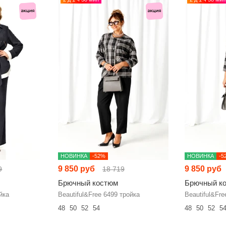
НОВИНКА
-52%
НОВИНКА
-5
9 850 руб
9 850 руб
9
18 719
Брючный костюм
Брючный к
йка
Beautiful&Free 6499 тройка
Beautiful&Fre
48
50
52
54
48
50
52
5