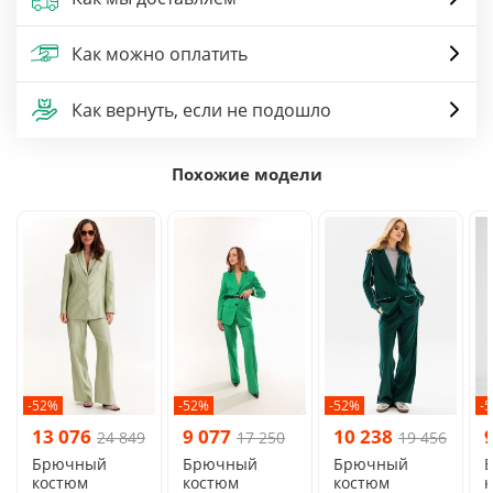
Как можно оплатить
Как вернуть, если не подошло
Похожие модели
-52%
-52%
-52%
-
13 076
9 077
10 238
24 849
17 250
19 456
Брючный
Брючный
Брючный
костюм
костюм
костюм