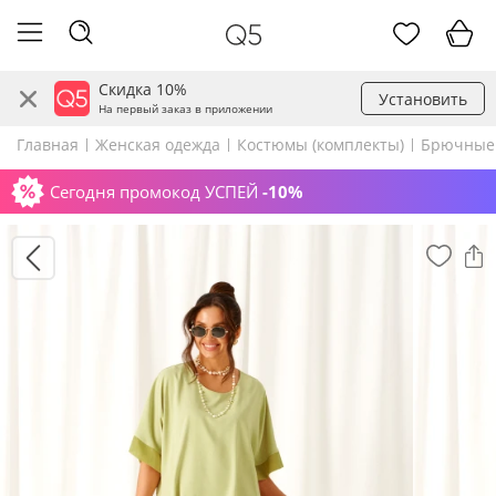
Скидка 10%
Установить
На первый заказ в приложении
Главная
Женская одежда
Костюмы (комплекты)
Брючные
Сегодня промокод УСПЕЙ
-10%