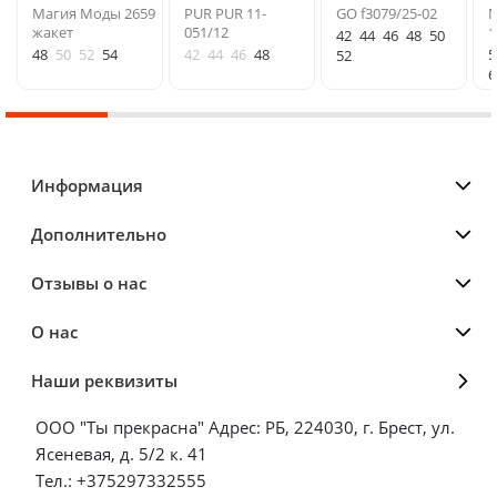
Магия Моды 2659
PUR PUR 11-
GO f3079/25-02
М
жакет
051/12
1
42
44
46
48
50
48
50
52
54
42
44
46
48
5
52
6
Информация
Дополнительно
Отзывы о нас
О нас
Наши реквизиты
ООО "Ты прекрасна" Адрес: РБ, 224030, г. Брест, ул.
Ясеневая, д. 5/2 к. 41
Тел.: +375297332555