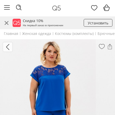
Скидка 10%
Установить
На первый заказ в приложении
Главная
Женская одежда
Костюмы (комплекты)
Брючные