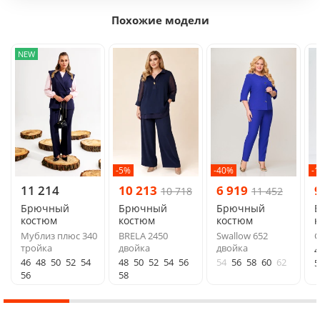
Похожие модели
NEW
-5%
-40%
-
11 214
10 213
6 919
10 718
11 452
Брючный
Брючный
Брючный
костюм
костюм
костюм
Мублиз плюс 340
BRELA 2450
Swallow 652
G
тройка
двойка
двойка
4
46
48
50
52
54
48
50
52
54
56
54
56
58
60
62
5
56
58