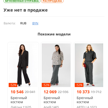
МГНОВЕННАЯ ОТПРАВКА
РАСПРОДАЖА
Уже нет в продаже
Валюта:
RUB
BYN
Похожие модели
-52%
-52%
-52%
10 546
12 069
10 373
20 041
22 936
19 712
Брючный
Брючный
Брючный
костюм
костюм
костюм
ЛаКона 11635
Anelli 1465
ARTELLA 1023