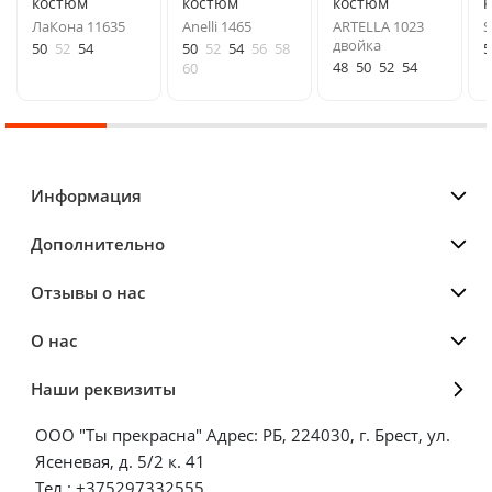
костюм
костюм
костюм
ЛаКона 11635
Anelli 1465
ARTELLA 1023
S
двойка
50
52
54
50
52
54
56
58
5
48
50
52
54
60
Информация
Дополнительно
Отзывы о нас
О нас
Наши реквизиты
ООО "Ты прекрасна" Адрес: РБ, 224030, г. Брест, ул.
Ясеневая, д. 5/2 к. 41
Тел.: +375297332555