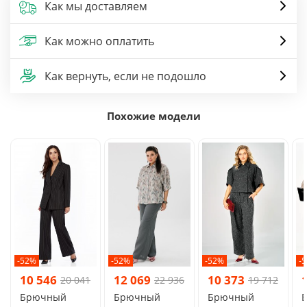
Как мы доставляем
Как можно оплатить
Как вернуть, если не подошло
Похожие модели
-52%
-52%
-52%
-
10 546
12 069
10 373
20 041
22 936
19 712
Брючный
Брючный
Брючный