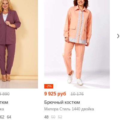
-2%
-13%
9 925 руб
9 944 р
8 890
10 176
стюм
Брючный костюм
Брючный
ка
Милора Стиль 1440 двойка
Galean St
62
64
48
50
52
46
48
50