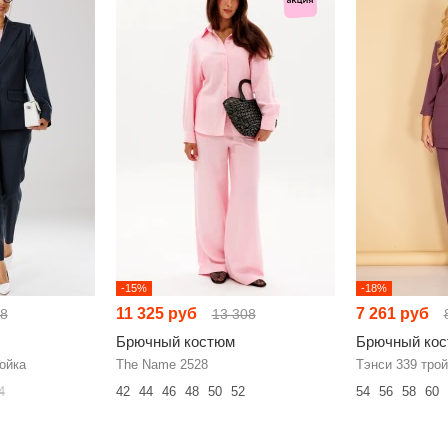
-15%
-18%
11 325 руб
7 261 руб
08
13 308
Брючный костюм
Брючный ко
ойка
The Name 2528
Тэнси 339 трой
4
42
44
46
48
50
52
54
56
58
60