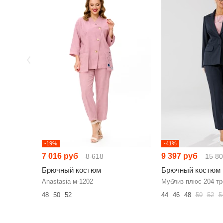
-19%
-41%
7 016 руб
9 397 руб
8 618
15 8
Брючный костюм
Брючный костюм
Anastasia м-1202
Мублиз плюс 204 тр
48
50
52
44
46
48
50
52
5