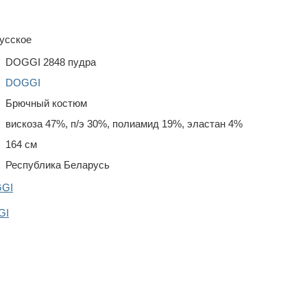
усское
DOGGI 2848 пудра
DOGGI
Брючный костюм
вискоза 47%, п/э 30%, полиамид 19%, эластан 4%
164 см
Республика Беларусь
GGI
GI