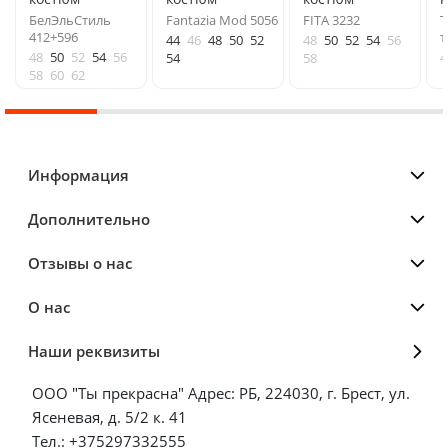
БелЭльСтиль
Fantazia Mod 5056
FITA 3232
Т
412+596
т
44
46
48
50
52
48
50
52
54
56
48
50
52
54
56
4
54
58
58
60
62
Информация
Дополнительно
Отзывы о нас
О нас
Наши реквизиты
ООО "Ты прекрасна" Адрес: РБ, 224030, г. Брест, ул.
Ясеневая, д. 5/2 к. 41
Тел.: +375297332555