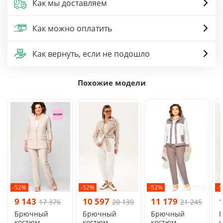
Как мы доставляем
Как можно оплатить
Как вернуть, если не подошло
Похожие модели
-52%
-52%
-52%
-
9 143
10 597
11 179
17 376
20 139
21 245
Брючный
Брючный
Брючный
костюм
костюм
костюм