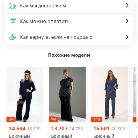
Как мы доставляем
Как можно оплатить
Как вернуть, если не подошло
Похожие модели
-4%
-7%
-19%
-
14 634
13 707
16 601
15 170
14 785
20 506
Брючный
Брючный
Брючный