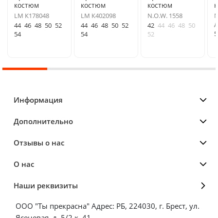
костюм
костюм
костюм
LM К178048
LM К402098
N.O.W. 1558
N
д
44
46
48
50
52
44
46
48
50
52
42
44
46
48
50
5
54
54
52
Информация
Дополнительно
Отзывы о нас
О нас
Наши реквизиты
ООО "Ты прекрасна" Адрес: РБ, 224030, г. Брест, ул.
Ясеневая, д. 5/2 к. 41