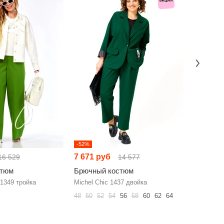
-52%
-52%
7 671 руб
13 316 
16 529
14 577
стюм
Брючный костюм
Брючный
1349 тройка
Michel Chic 1437 двойка
N.O.W. 15
48
50
52
54
56
58
60
62
64
42
44
46