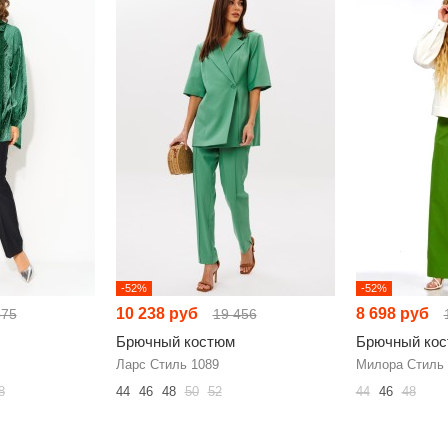
-52%
-52%
10 238 руб
8 698 руб
575
19 456
Брючный костюм
Брючный ко
Ларс Стиль 1089
Милора Стиль 
8
44
46
48
50
52
44
46
48