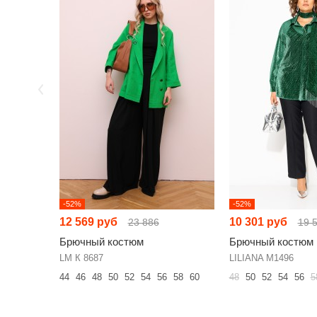
-52%
-52%
12 569 руб
10 301 руб
23 886
19 
Брючный костюм
Брючный костюм
LM К 8687
LILIANA М1496
44
46
48
50
52
54
56
58
60
48
50
52
54
56
5