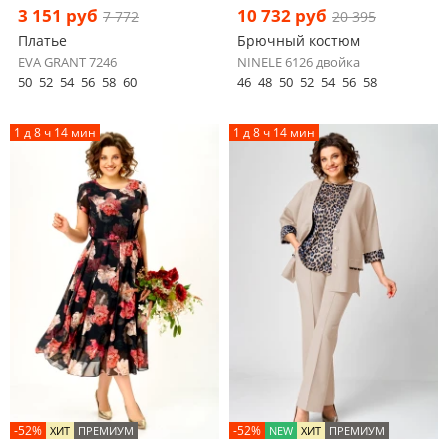
3 151 руб
10 732 руб
7 772
20 395
Платье
Брючный костюм
EVA GRANT 7246
NINELE 6126 двойка
50
52
54
56
58
60
46
48
50
52
54
56
58
1 д 8 ч 14 мин
1 д 8 ч 14 мин
-52%
-52%
ХИТ
ПРЕМИУМ
NEW
ХИТ
ПРЕМИУМ