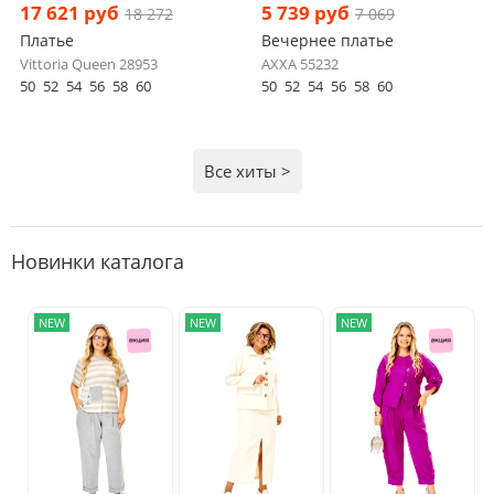
17 621 руб
5 739 руб
18 272
7 069
Платье
Вечернее платье
Vittoria Queen 28953
AXXA 55232
50
52
54
56
58
60
50
52
54
56
58
60
Все хиты >
Новинки каталога
NEW
NEW
NEW