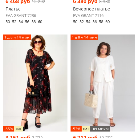
6 468 руб
6 380 руб
12 292
8 380
Платье
Вечернее платье
EVA GRANT 7236
EVA GRANT 7116
50
52
54
56
58
60
50
52
54
56
58
60
1 д 8 ч 14 мин
1 д 8 ч 14 мин
-65%
-52%
ХИТ
ХИТ
ПРЕМИУМ
3 151 руб
6 712 руб
7 772
12 755