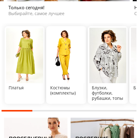
Только сегодня!
Н
Выбирайте, самое лучшее
С
Платья
Костюмы
Блузки,
Б
(комплекты)
футболки,
рубашки, топы