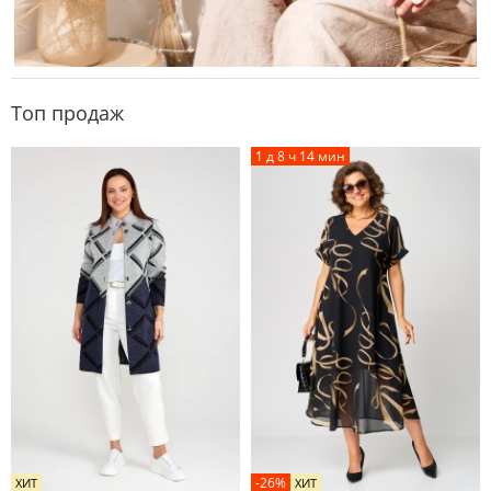
Топ продаж
1 д 8 ч 14 мин
-26%
ХИТ
ХИТ