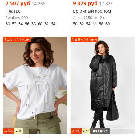
7 507 руб
9 379 руб
14 266
17 825
Платье
Брючный костюм
Swallow 900
Aleza 1250 тройка
50
52
54
56
58
60
62
64
50
52
54
56
58
60
1 д 8 ч 14 мин
1 д 8 ч 14 мин
-26%
-52%
ХИТ
ХИТ
ПРЕМИУМ