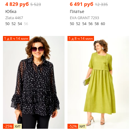
4 829 руб
6 491 руб
5 523
12 335
Юбка
Платье
Zlata 4467
EVA GRANT 7293
50
52
54
56
50
52
54
56
58
60
1 д 8 ч 14 мин
1 д 8 ч 14 мин
-25%
-52%
ХИТ
ХИТ