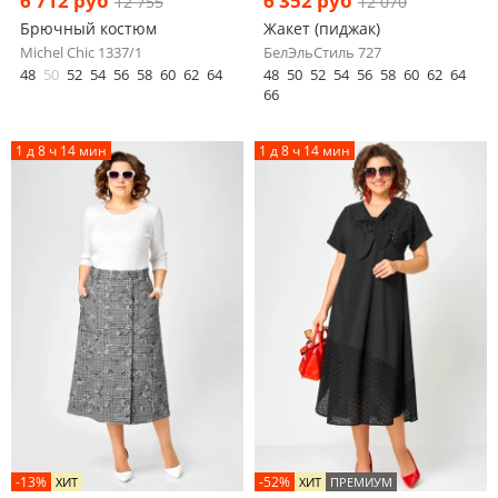
6 712 руб
6 352 руб
12 755
12 070
Брючный костюм
Жакет (пиджак)
Michel Chic 1337/1
БелЭльСтиль 727
48
50
52
54
56
58
60
62
64
48
50
52
54
56
58
60
62
64
66
1 д 8 ч 14 мин
1 д 8 ч 14 мин
-13%
-52%
ХИТ
ХИТ
ПРЕМИУМ