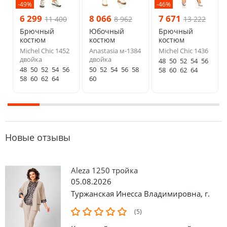
-49%
-46%
6 299
8 066
7 671
11 400
8 962
13 222
Брючный
Юбочный
Брючный
костюм
костюм
костюм
Michel Chic 1452
Anastasia м-1384
Michel Chic 1436
двойка
двойка
48
50
52
54
56
48
50
52
54
56
50
52
54
56
58
58
60
62
64
58
60
62
64
60
Новые отзывы
Aleza 1250 тройка
05.08.2026
Туржанская Инесса Владимировна
,
г.
(5)