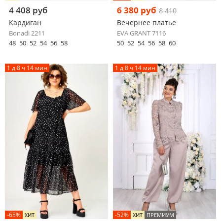
4 408 руб
6 380 руб
8 410
Кардиган
Вечернее платье
Bonadi 2211
EVA GRANT 7116
48
50
52
54
56
58
50
52
54
56
58
60
1 д 8 ч 14 мин
1 д 8 ч 14 мин
-65%
-52%
ХИТ
ХИТ
ПРЕМИУМ