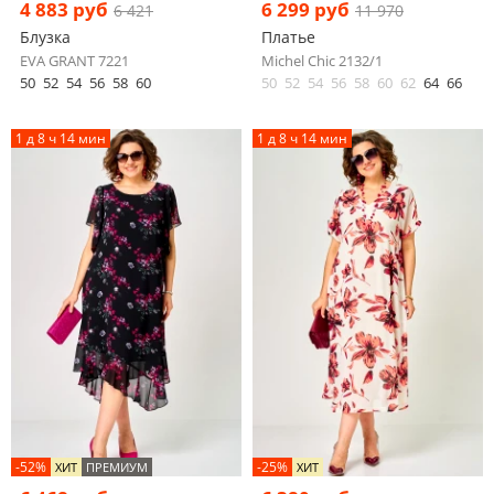
4 883 руб
6 299 руб
6 421
11 970
Блузка
Платье
EVA GRANT 7221
Michel Chic 2132/1
50
52
54
56
58
60
50
52
54
56
58
60
62
64
66
1 д 8 ч 14 мин
1 д 8 ч 14 мин
-52%
-25%
ХИТ
ПРЕМИУМ
ХИТ