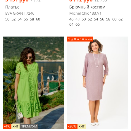
Платье
Брючный костюм
EVA GRANT 7246
Michel Chic 1337/1
50
52
54
56
58
60
46
48
50
52
54
56
58
60
62
64
66
1 д 8 ч 14 мин
-4%
-20%
ХИТ
ПРЕМИУМ
ХИТ