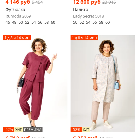
4 146 руб
12 600 руб
5 454
23 945
Футболка
Пальто
Rumoda 2059
Lady Secret 5018
46
48
50
52
54
56
58
60
50
52
54
56
58
60
1 д 8 ч 14 мин
1 д 8 ч 14 мин
-52%
-52%
ХИТ
ПРЕМИУМ
ХИТ