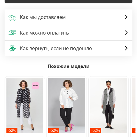
Как мы доставляем
Как можно оплатить
Как вернуть, если не подошло
Похожие модели
-52%
-52%
-52%
-