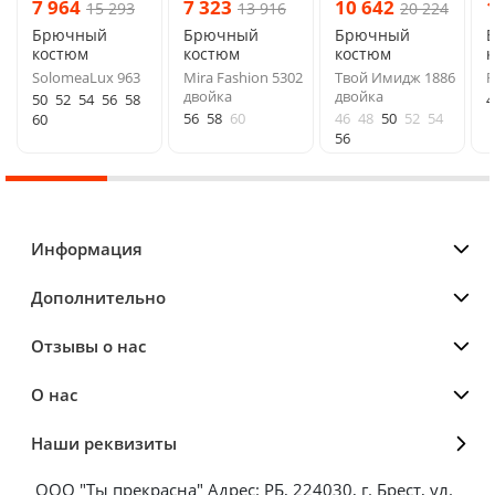
7 964
7 323
10 642
15 293
13 916
20 224
Брючный
Брючный
Брючный
костюм
костюм
костюм
SolomeaLux 963
Mira Fashion 5302
Твой Имидж 1886
F
двойка
двойка
50
52
54
56
58
4
56
58
60
46
48
50
52
54
60
56
Информация
Дополнительно
Отзывы о нас
О нас
Наши реквизиты
ООО "Ты прекрасна" Адрес: РБ, 224030, г. Брест, ул.