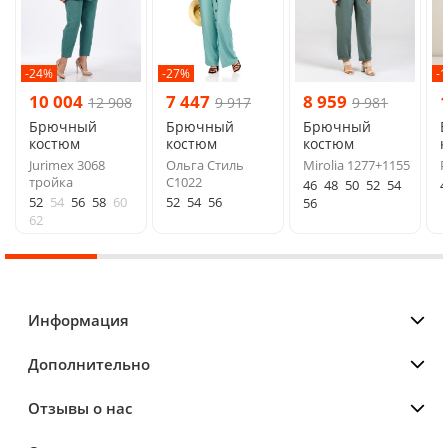
-24%
-27%
-
10 004
7 447
8 959
12 908
9 917
9 981
Брючный
Брючный
Брючный
костюм
костюм
костюм
Jurimex 3068
Ольга Стиль
Mirolia 1277+1155
P
тройка
С1022
46
48
50
52
54
4
52
54
56
58
60
52
54
56
56
62
Информация
Дополнительно
Отзывы о нас