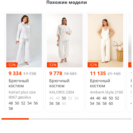
Похожие модели
-52%
-52%
-52%
-
9 334
9 778
11 135
17 738
18 581
21 160
Брючный
Брючный
Брючный
костюм
костюм
костюм
KaVari plus size
KALORIS 2304
AmberA Style 2160
S
8067 двойка
1
46
48
50
52
54
44
46
48
50
52
48
50
52
54
56
4
56
58
60
54
56
58
60
58