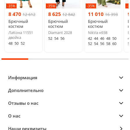
-35%
-35%
-35%
-
8 470
8 625
11 010
12 612
12 842
16 393
Брючный
Брючный
Брючный
костюм
костюм
костюм
ЛаКона 11551
Diamant 2028
NikVa н938
B
двойка
52
54
56
42
44
46
48
50
4
48
50
52
52
54
56
58
60
5
Информация
Дополнительно
Отзывы о нас
О нас
Наши реквизиты