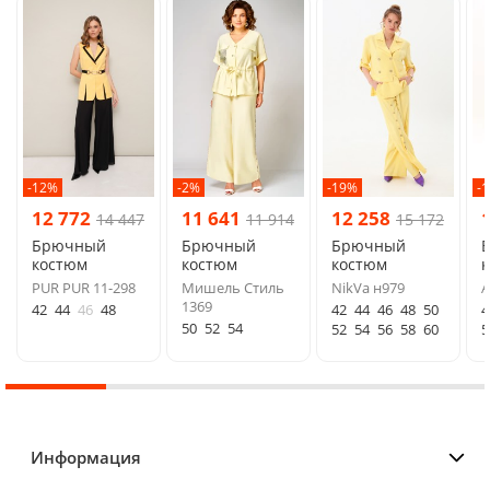
-12%
-2%
-19%
-
12 772
11 641
12 258
14 447
11 914
15 172
Брючный
Брючный
Брючный
костюм
костюм
костюм
PUR PUR 11-298
Мишель Стиль
NikVa н979
A
1369
42
44
46
48
42
44
46
48
50
4
50
52
54
52
54
56
58
60
5
Информация