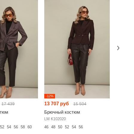
-12%
-4%
13 707 руб
13 520 
17 439
15 504
стюм
Брючный костюм
Брючный
LM К102020
SILVERSP
52
54
56
58
60
46
48
50
52
54
56
44
46
48