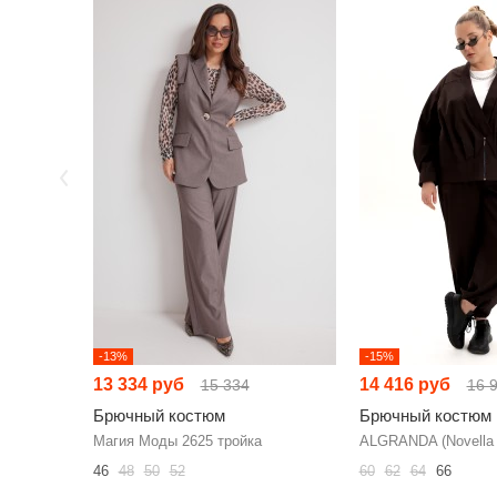
-13%
-15%
13 334 руб
14 416 руб
15 334
16 
Брючный костюм
Брючный костюм
Магия Моды 2625 тройка
ALGRANDA (Novella 
46
48
50
52
60
62
64
66