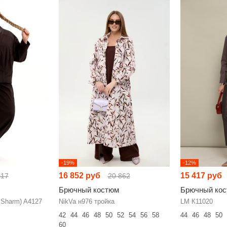
-19%
-12%
16 852 руб
15 417 руб
917
20 862
Брючный костюм
Брючный ко
Sharm) A4127
NikVa н976 тройка
LM К11020
42
44
46
48
50
52
54
56
58
44
46
48
50
60