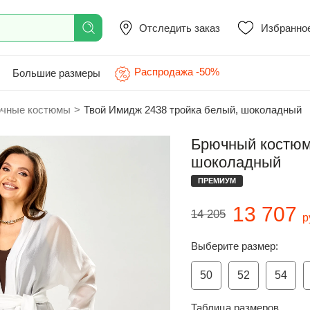
Отследить заказ
Избранно
Распродажа -50%
Большие размеры
чные костюмы
>
Твой Имидж 2438 тройка белый, шоколадный
Брючный костюм
шоколадный
ПРЕМИУМ
13 707
14 205
р
Выберите размер:
50
52
54
Таблица размеров