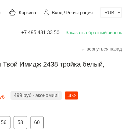
е
Корзина
Вход
/
Регистрация
+7 495 481 33 50
Заказать обратный звонок
← вернуться назад
 Твой Имидж 2438 тройка белый,
-4%
499
руб
- экономии!
уб
56
58
60