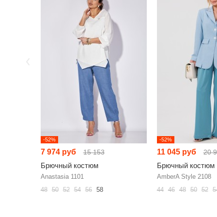
-52%
-52%
7 974 руб
11 045 руб
15 153
20 
Брючный костюм
Брючный костюм
Anastasia 1101
AmberA Style 2108
48
50
52
54
56
58
44
46
48
50
52
5