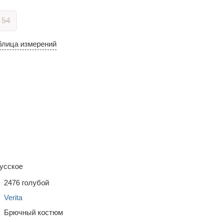
54
блица измерений
усское
2476 голубой
Verita
Брючный костюм