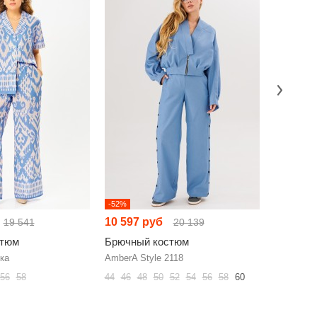
-52%
-52%
10 597 руб
9 769 р
19 541
20 139
стюм
Брючный костюм
Брючный
ка
AmberA Style 2118
NikVa н96
56
58
44
46
48
50
52
54
56
58
60
42
44
46
60