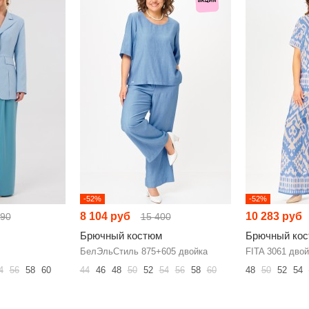
-52%
-52%
8 104 руб
10 283 руб
990
15 400
Брючный костюм
Брючный ко
БелЭльСтиль 875+605 двойка
FITA 3061 двой
4
56
58
60
44
46
48
50
52
54
56
58
60
48
50
52
54