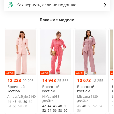
Как вернуть, если не подошло
Похожие модели
-42%
-42%
-42%
-
12 223
14 948
10 673
20 905
25 566
18 255
Брючный
Брючный
Брючный
костюм
костюм
костюм
AmberA Style 2149
NikVa н938
MisLana 1189
L
двойка
двойка
44
46
48
50
52
4
42
44
46
48
50
46
48
50
52
54
54
56
58
60
5
52
54
56
58
60
56