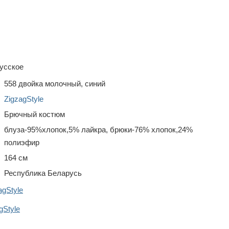
усское
558 двойка молочный, синий
ZigzagStyle
Брючный костюм
блуза-95%хлопок,5% лайкра, брюки-76% хлопок,24%
полиэфир
164 см
Республика Беларусь
agStyle
Style