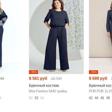
-35%
-35%
8 561 руб
8 698 руб
099
12 747
Брючный костюм
Брючный ко
Mira Fashion 5440 тройка
PUR PUR 11-2
4
50
52
54
42
44
46
48