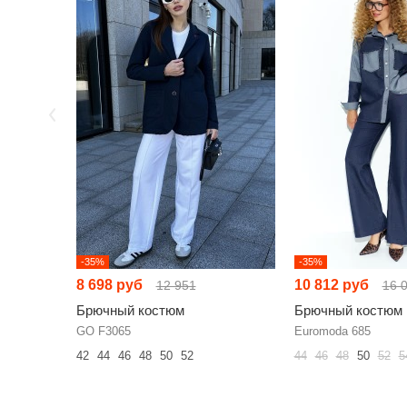
-35%
-35%
8 698 руб
10 812 руб
12 951
16 
Брючный костюм
Брючный костюм
GO F3065
Euromoda 685
42
44
46
48
50
52
44
46
48
50
52
5