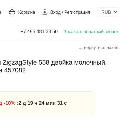
е
Корзина
Вход
/
Регистрация
+7 495 481 33 50
Заказать обратный звонок
← вернуться назад
ZigzagStyle 558 двойка молочный,
а 457082
 -10% :
2 д 19 ч 24 мин 30 с