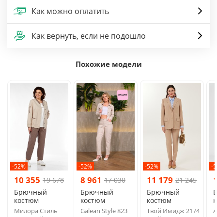
Как можно оплатить
Как вернуть, если не подошло
Похожие модели
-52%
-52%
-52%
-
10 355
8 961
11 179
19 678
17 030
21 245
Брючный
Брючный
Брючный
костюм
костюм
костюм
Милора Стиль
Galean Style 823
Твой Имидж 2174
A