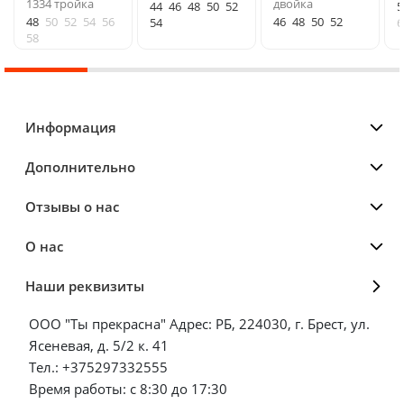
1334 тройка
двойка
44
46
48
50
52
5
48
50
52
54
56
46
48
50
52
54
6
58
Информация
Дополнительно
Отзывы о нас
О нас
Наши реквизиты
ООО "Ты прекрасна" Адрес: РБ, 224030, г. Брест, ул.
Ясеневая, д. 5/2 к. 41
Тел.: +375297332555
Время работы: с 8:30 до 17:30