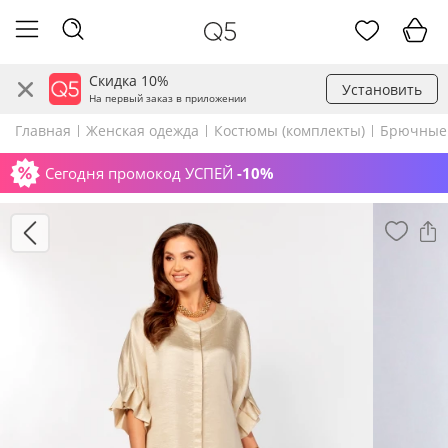
Скидка 10%
Установить
На первый заказ в приложении
Главная
Женская одежда
Костюмы (комплекты)
Брючные
Сегодня промокод УСПЕЙ
-10%