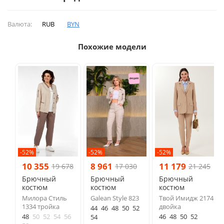
Валюта:
RUB
BYN
Похожие модели
-52%
-52%
-52%
10 355
8 961
11 179
19 678
17 030
21 245
Брючный
Брючный
Брючный
костюм
костюм
костюм
Милора Стиль
Galean Style 823
Твой Имидж 2174
1334 тройка
двойка
44
46
48
50
52
48
50
52
54
56
46
48
50
52
54