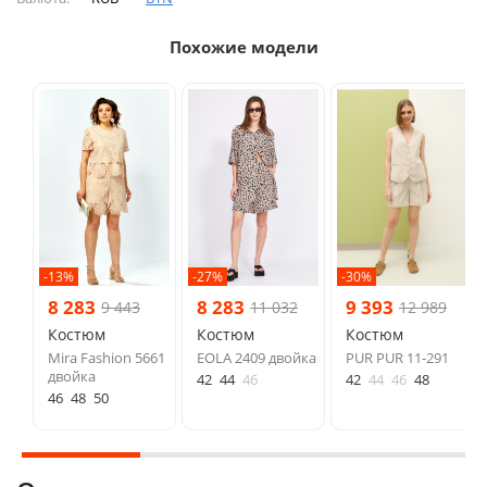
Похожие модели
-13%
-27%
-30%
8 283
8 283
9 393
9 443
11 032
12 989
Костюм
Костюм
Костюм
Mira Fashion 5661
EOLA 2409 двойка
PUR PUR 11-291
двойка
42
44
46
42
44
46
48
46
48
50