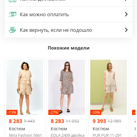
Как можно оплатить
Как вернуть, если не подошло
Похожие модели
-13%
-27%
-30%
-
8 283
8 283
9 393
9 443
11 032
12 989
Костюм
Костюм
Костюм
Mira Fashion 5661
EOLA 2409 двойка
PUR PUR 11-291
A