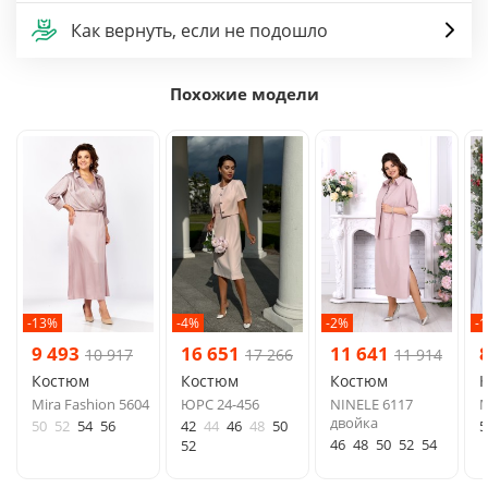
Как вернуть, если не подошло
Похожие модели
-13%
-4%
-2%
-
9 493
16 651
11 641
10 917
17 266
11 914
Костюм
Костюм
Костюм
Mira Fashion 5604
ЮРС 24-456
NINELE 6117
M
двойка
50
52
54
56
42
44
46
48
50
5
46
48
50
52
54
52