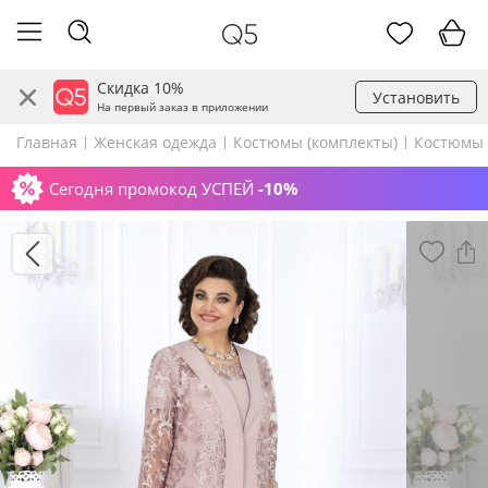
Скидка 10%
Установить
На первый заказ в приложении
Главная
Женская одежда
Костюмы (комплекты)
Костюмы 
Сегодня промокод УСПЕЙ
-10%