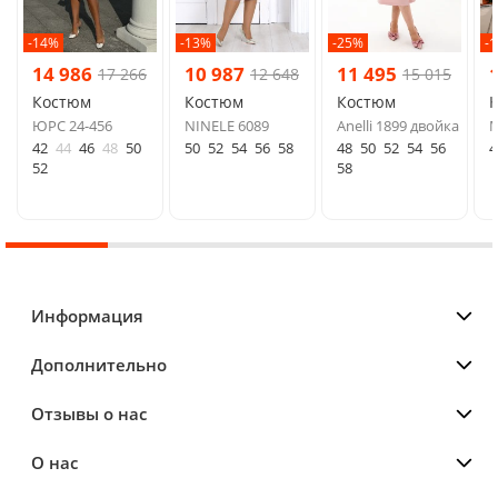
-14%
-13%
-25%
-
14 986
10 987
11 495
17 266
12 648
15 015
Костюм
Костюм
Костюм
ЮРС 24-456
NINELE 6089
Anelli 1899 двойка
М
42
44
46
48
50
50
52
54
56
58
48
50
52
54
56
4
52
58
Информация
Дополнительно
Отзывы о нас
О нас