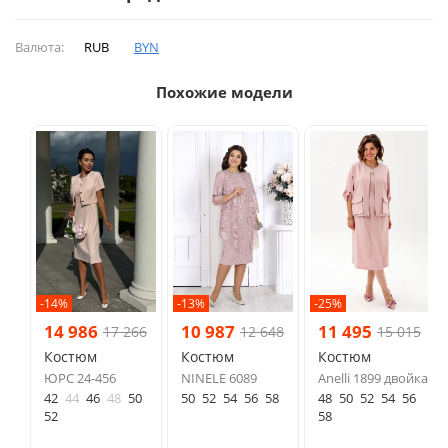
Валюта:
RUB
BYN
Похожие модели
-14%
-13%
-25%
14 986
10 987
11 495
17 266
12 648
15 015
Костюм
Костюм
Костюм
ЮРС 24-456
NINELE 6089
Anelli 1899 двойка
42
44
46
48
50
50
52
54
56
58
48
50
52
54
56
52
58