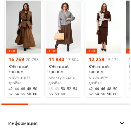
-19%
-13%
-19%
-
16 769
11 830
12 258
20 758
13 604
15 172
Юбочный
Юбочный
Юбочный
костюм
костюм
костюм
NikVa н1033
Aira Style 24131
NikVa н975
N
тройка
двойка
двойка
4
42
44
46
48
50
46
48
50
52
54
42
44
46
48
50
5
52
54
56
58
60
56
58
60
52
54
56
58
60
Информация