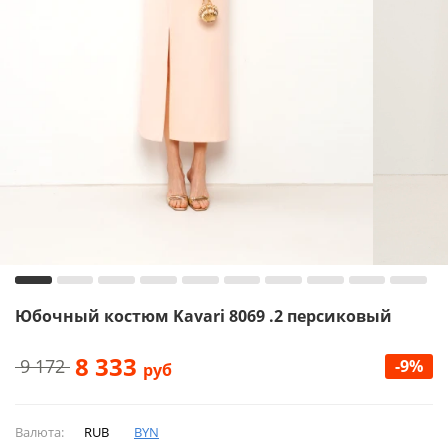
Юбочный костюм Kavari 8069 .2 персиковый
8 333
9 172
-9%
руб
Валюта:
RUB
BYN