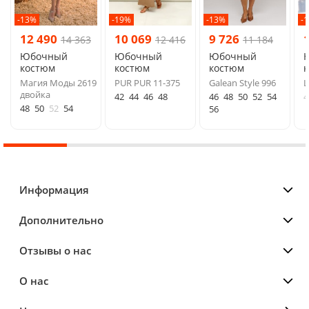
-13%
-19%
-13%
-
12 490
10 069
9 726
14 363
12 416
11 184
Юбочный
Юбочный
Юбочный
костюм
костюм
костюм
Магия Моды 2619
PUR PUR 11-375
Galean Style 996
L
двойка
42
44
46
48
46
48
50
52
54
4
48
50
52
54
56
Информация
Дополнительно
Отзывы о нас
О нас