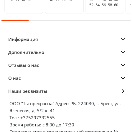
4
52
54
56
58
60
Информация
Дополнительно
Отзывы о нас
О нас
Наши реквизиты
ООО "Ты прекрасна" Адрес: РБ, 224030, г. Брест, ул.
Ясеневая, д. 5/2 к. 41
Тел.: +375297332555
Время работы: с 8:30 до 17:30
Свидетельство о государственной регистрации №