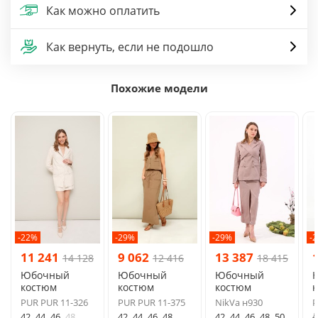
Как можно оплатить
Как вернуть, если не подошло
Похожие модели
-22%
-29%
-29%
-
11 241
9 062
13 387
14 128
12 416
18 415
Юбочный
Юбочный
Юбочный
костюм
костюм
костюм
PUR PUR 11-326
PUR PUR 11-375
NikVa н930
P
д
42
44
46
48
42
44
46
48
42
44
46
48
50