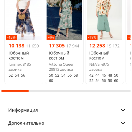
-13%
-4%
-19%
-
10 138
17 305
12 258
11 659
17 944
15 172
Юбочный
Юбочный
Юбочный
костюм
костюм
костюм
Jurimex 3135
Vittoria Queen
NikVa н975
М
двойка
28813 двойка
двойка
4
52
54
56
50
52
54
56
58
42
44
46
48
50
60
52
54
56
58
60
Информация
Дополнительно