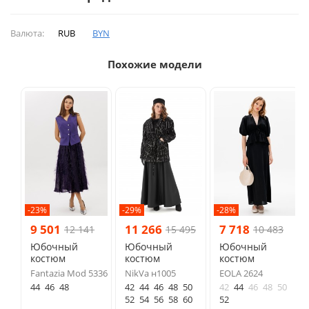
Валюта:
RUB
BYN
Похожие модели
-23%
-29%
-28%
9 501
11 266
7 718
12 141
15 495
10 483
Юбочный
Юбочный
Юбочный
костюм
костюм
костюм
Fantazia Mod 5336
NikVa н1005
EOLA 2624
44
46
48
42
44
46
48
50
42
44
46
48
50
52
54
56
58
60
52