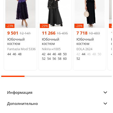
-23%
-29%
-28%
-
9 501
11 266
7 718
12 141
15 495
10 483
Юбочный
Юбочный
Юбочный
костюм
костюм
костюм
Fantazia Mod 5336
NikVa н1005
EOLA 2624
P
44
46
48
42
44
46
48
50
42
44
46
48
50
4
52
54
56
58
60
52
Информация
Дополнительно