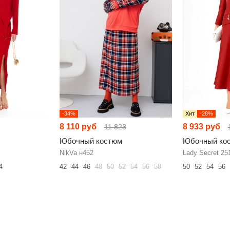
-34%
Хит
-28%
8 110 руб
8 933 руб
11 823
Юбочный костюм
Юбочный ко
NikVa н452
Lady Secret 25
4
42
44
46
48
50
52
54
56
58
50
52
54
56