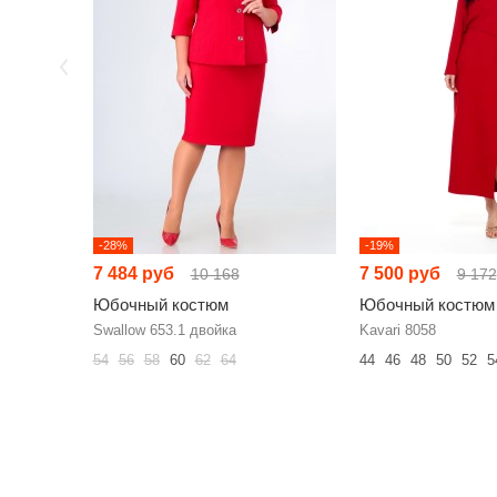
-28%
-19%
7 484 руб
7 500 руб
10 168
9 172
Юбочный костюм
Юбочный костюм
Swallow 653.1 двойка
Kavari 8058
54
56
58
60
62
64
44
46
48
50
52
5