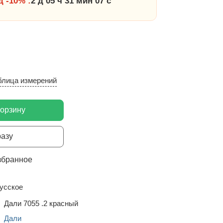
 -10% :
2 д 05 ч 31 мин 06 с
блица измерений
корзину
разу
збранное
усское
Дали 7055 .2 красный
Дали