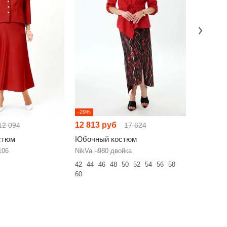
-29%
-23%
12 813 руб
11 114 
12 094
17 624
стюм
Юбочный костюм
Юбочны
106
NikVa н980 двойка
Мода Юрс
42
44
46
48
50
52
54
56
58
46
48
50
60