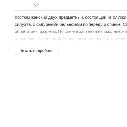
Костюм женский двух предметный, состоящий из блузки
силуэта, с фигурными рельефами по переду и спинке. С
обработаны разрезы. По спинке застежка на «молнию» п
одношовный, длиной ¾. Юбка прямого силуэта, зауженна
Читать подробнее