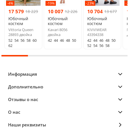
-4%
-19%
-23%
-
17 579
10 007
10 704
18 229
12 226
13 677
Юбочный
Юбочный
Юбочный
костюм
костюм
костюм
Vittoria Queen
Kavari 8056
KIVVIWEAR
М
28893 двойка
двойка
43394338
4
52
54
56
58
60
42
44
46
48
50
42
44
46
48
50
62
52
54
56
58
Информация
Дополнительно
Отзывы о нас
О нас
Наши реквизиты