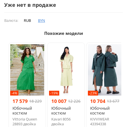
Уже нет в продаже
Валюта:
RUB
BYN
Похожие модели
-4%
-19%
-23%
17 579
10 007
10 704
18 229
12 226
13 677
Юбочный
Юбочный
Юбочный
костюм
костюм
костюм
Vittoria Queen
Kavari 8056
KIVVIWEAR
28893 двойка
двойка
43394338