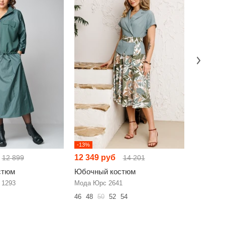
-13%
-2%
12 349 руб
12 425 
12 899
14 201
стюм
Юбочный костюм
Юбочны
 1293
Мода Юрс 2641
Vittoria 
46
48
50
52
54
52
54
56