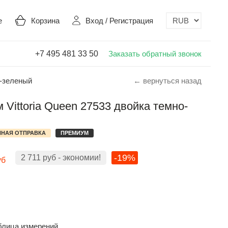
е
Корзина
Вход
/
Регистрация
+7 495 481 33 50
Заказать обратный звонок
о-зеленый
← вернуться назад
Vittoria Queen 27533 двойка темно-
НАЯ ОТПРАВКА
ПРЕМИУМ
-19%
2 711
руб
- экономии!
уб
блица измерений