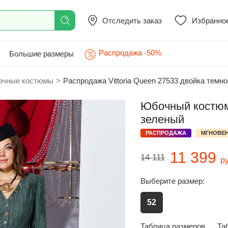
Отследить заказ
Избранно
Распродажа -50%
Большие размеры
чные костюмы
>
Распродажа Vittoria Queen 27533 двойка темн
Юбочный костюм 
зеленый
РАСПРОДАЖА
МГНОВЕН
11 399
14 111
р
Выберите размер:
52
Таблица размеров
Та