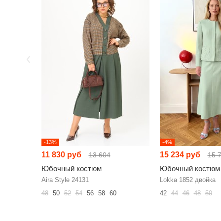
-13%
-4%
11 830 руб
15 234 руб
13 604
15 
Юбочный костюм
Юбочный костюм
Aira Style 24131
Lokka 1852 двойка
48
50
52
54
56
58
60
42
44
46
48
50