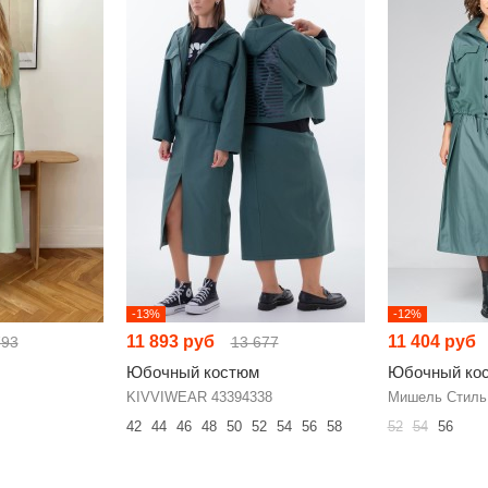
-13%
-12%
11 893 руб
11 404 руб
793
13 677
Юбочный костюм
Юбочный ко
KIVVIWEAR 43394338
Мишель Стиль
42
44
46
48
50
52
54
56
58
52
54
56