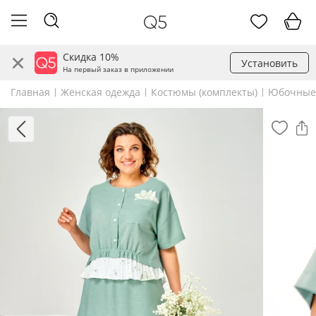
Скидка 10%
Установить
На первый заказ в приложении
Главная
Женская одежда
Костюмы (комплекты)
Юбочные