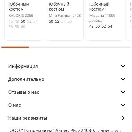
Юбочный
Юбочный
Юбочный
костюм
костюм
костюм
KALORIS 2266
Mira Fashion 5423
MisLana 11006
Z
двойка
д
46
48
50
52
54
50
52
54
56
48
50
52
54
4
56
58
60
Информация
Дополнительно
Отзывы о нас
О нас
Наши реквизиты
ООО "Ты прекрасна" Адрес: РБ, 224030, г. Брест, ул.