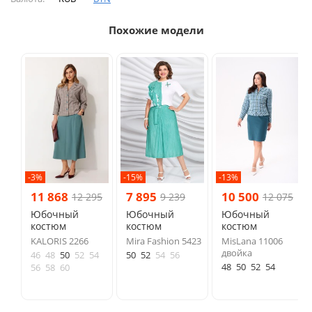
Похожие модели
-3%
-15%
-13%
11 868
7 895
10 500
12 295
9 239
12 075
Юбочный
Юбочный
Юбочный
костюм
костюм
костюм
KALORIS 2266
Mira Fashion 5423
MisLana 11006
двойка
46
48
50
52
54
50
52
54
56
48
50
52
54
56
58
60