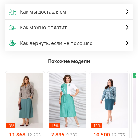
Как мы доставляем
Как можно оплатить
Как вернуть, если не подошло
Похожие модели
N
-3%
-15%
-13%
11 868
7 895
10 500
12 295
9 239
12 075