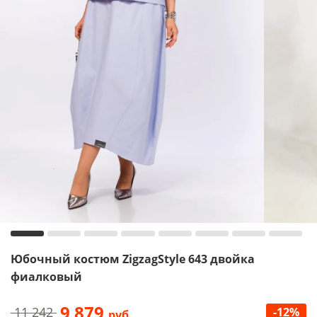
Юбочный костюм ZigzagStyle 643 двойка
фиалковый
9 879
11 242
-12%
руб