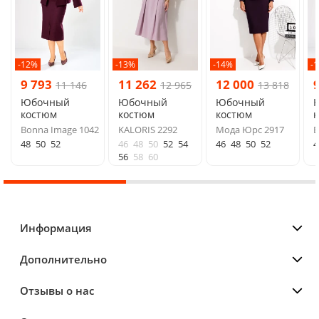
-12%
-13%
-14%
-
9 793
11 262
12 000
11 146
12 965
13 818
Юбочный
Юбочный
Юбочный
костюм
костюм
костюм
Bonna Image 1042
KALORIS 2292
Мода Юрс 2917
B
48
50
52
46
48
50
52
54
46
48
50
52
4
56
58
60
Информация
Дополнительно
Отзывы о нас