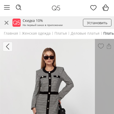
Скидка 10%
Установить
На первый заказ в приложении
Главная
Женская одежда
Платья
Деловые платья
Плать