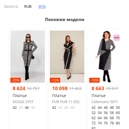
Валюта:
RUB
BYN
Похожие модели
-20%
-12%
-18%
8 624
10 098
8 663
10 757
11 422
10 517
Платье
Платье
Платье
DOGGI 3757
PUR PUR 11-352
Celentano 5071
42
44
46
48
42
44
46
48
42
44
46
48
50
52
54
56
58
60
62
64
66
68
70
72
74
76
78
80
82