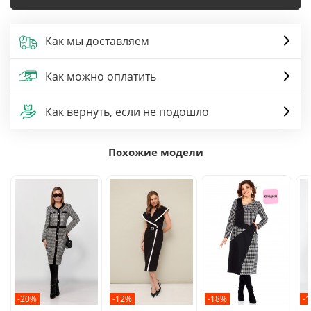
Как мы доставляем
Как можно оплатить
Как вернуть, если не подошло
Похожие модели
-20%
-12%
-18%
-