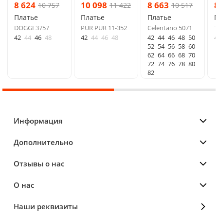
8 624
10 098
8 663
10 757
11 422
10 517
Платье
Платье
Платье
DOGGI 3757
PUR PUR 11-352
Celentano 5071
Т
42
44
46
48
42
44
46
48
42
44
46
48
50
4
52
54
56
58
60
62
64
66
68
70
72
74
76
78
80
82
Информация
Дополнительно
Отзывы о нас
О нас
Наши реквизиты