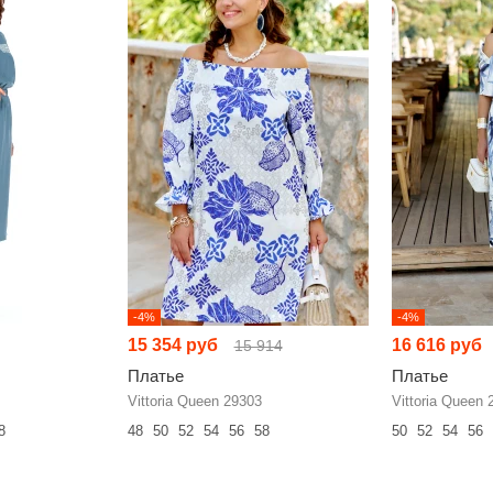
-4%
-4%
15 354 руб
16 616 руб
15 914
Платье
Платье
Vittoria Queen 29303
Vittoria Queen 
8
48
50
52
54
56
58
50
52
54
56