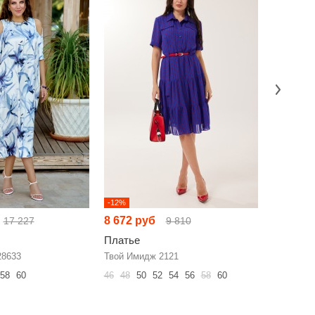
-12%
-19%
8 672 руб
9 897 р
17 227
9 810
Платье
Платье
28633
Твой Имидж 2121
NikVa н96
58
60
46
48
50
52
54
56
58
60
42
44
46
60