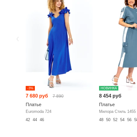
-3%
НОВИНКА
7 680 руб
8 454 руб
7 890
Платье
Платье
Euromoda 724
Милора Стиль 1455
42
44
46
48
50
52
54
56
5