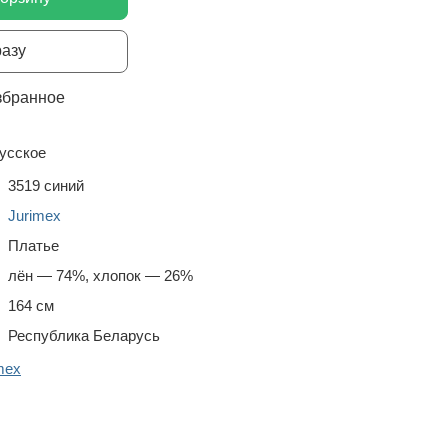
разу
збранное
усское
3519 синий
Jurimex
Платье
лён — 74%, хлопок — 26%
164 см
Республика Беларусь
mex