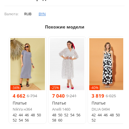
Валюта:
RUB
BYN
Похожие модели
-34%
-25%
-40%
4 662
7 040
3 819
6 794
9 241
6 025
Платье
Платье
Платье
NikVa н364
Anelli 1460
DILIA 0494
42
44
46
48
50
48
50
52
54
56
42
44
46
48
50
52
54
56
58
60
52