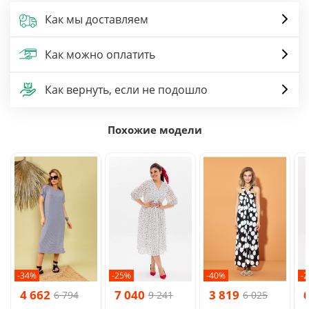
Как мы доставляем
Как можно оплатить
Как вернуть, если не подошло
Похожие модели
-34%
-25%
-40%
-
4 662
7 040
3 819
6 794
9 241
6 025