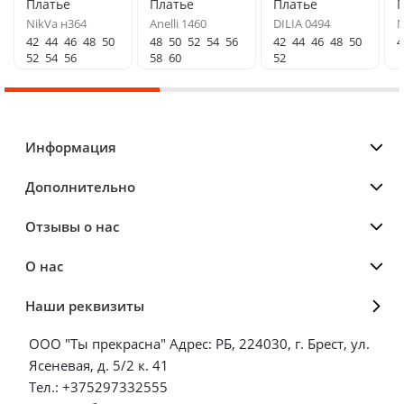
Платье
Платье
Платье
NikVa н364
Anelli 1460
DILIA 0494
M
42
44
46
48
50
48
50
52
54
56
42
44
46
48
50
4
52
54
56
58
60
52
Информация
Дополнительно
Отзывы о нас
О нас
Наши реквизиты
ООО "Ты прекрасна" Адрес: РБ, 224030, г. Брест, ул.
Ясеневая, д. 5/2 к. 41
Тел.: +375297332555